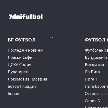
БГ ФУТБОЛ
ФУТБОЛ 
Последни новини
Футболен с
Левски София
Бундеслига
ЦСКА София
Висша лига
Лудогорец
Ла Лига
Локомотив Пловдив
Лига 1
Ботев Пловдив
Лига Европ
Берое
Останал свя
Серия А