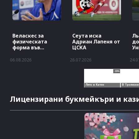
Веласкес за
Сеута иска
Ль
физическата
Адриан Лапеня от
до
форма във
ЦСКА
Ун
футбола
06.08.2026
26.07.2026
24.0
Лицензирани букмейкъри и кази