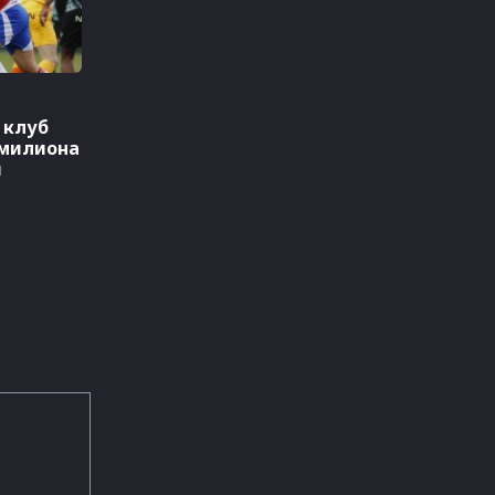
 клуб
 милиона
и