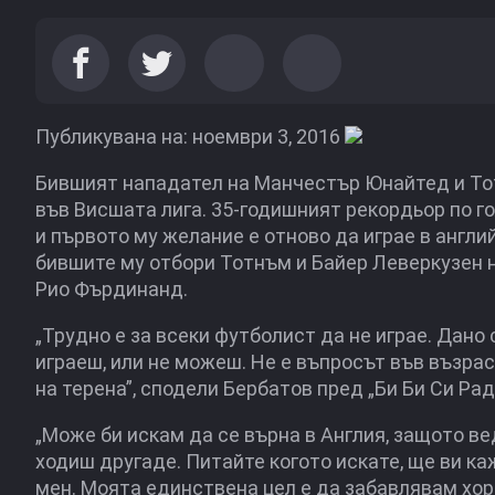
Публикувана на: ноември 3, 2016
Бившият нападател на Манчестър Юнайтед и То
във Висшата лига. 35-годишният рекордьор по г
и първото му желание е отново да играе в англ
бившите му отбори Тотнъм и Байер Леверкузен н
Рио Фърдинанд.
„Трудно е за всеки футболист да не играе. Дан
играеш, или не можеш. Не е въпросът във възраст
на терена”, сподели Бербатов пред „Би Би Си Рад
„Може би искам да се върна в Англия, защото ве
ходиш другаде. Питайте когото искате, ще ви ка
мен. Моята единствена цел е да забавлявам хор