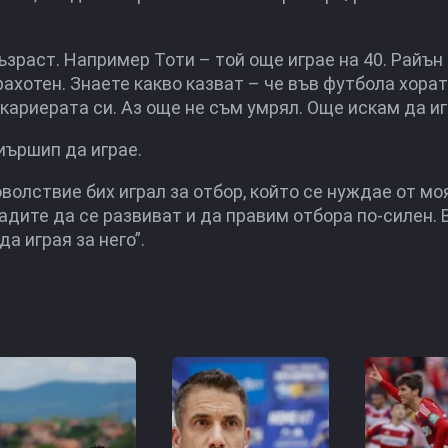
ъзраст. Например Тоти – той още играе на 40. Райън
рахотен. Знаете какво казват – че във футбола хора
 кариерата си. Аз още не съм умрял. Още искам да иг
иършип да играе.
волствие бих играл за отбор, който се нуждае от мо
адите да се развиват и да правим отбора по-силен. 
а играя за него”.