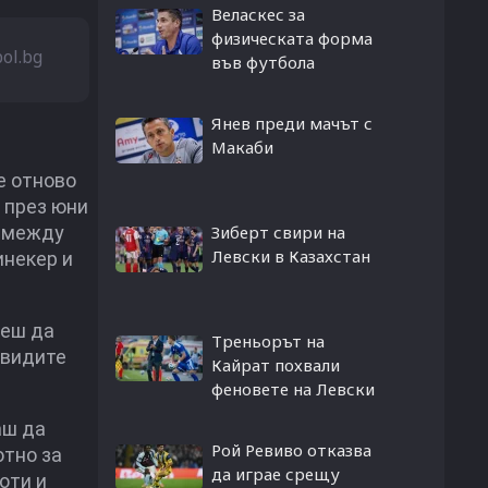
Веласкес за
физическата форма
bol.bg
във футбола
Янев преди мачът с
Макаби
е отново
 през юни
а между
Зиберт свири на
Левски в Казахстан
инекер и
жеш да
Треньорът на
 видите
Кайрат похвали
феновете на Левски
аш да
Рой Ревиво отказва
отно за
да играе срещу
оти и