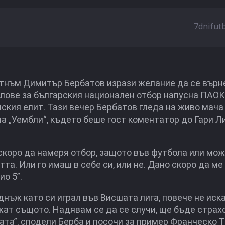
7dnifut
тнъм Димитър Бербатов изрази желание да се върн
олове за българския национален отбор напусна ПАОК
ийския елит. Тази вечер Бербатов гледа на живо мач
а „Уембли“, където беше гост коментатор до Гари Л
о скоро да намеря отбор, защото във футбола или мо
та. Или го имаш в себе си, или не. Дано скоро да ме
ио 5”.
днъж като си играл във Висшата лига, повече не иск
жат същото. Надявам се да се случи, ще бъде страх
ата”, сподели Берба и посочи за пример Франческо Т