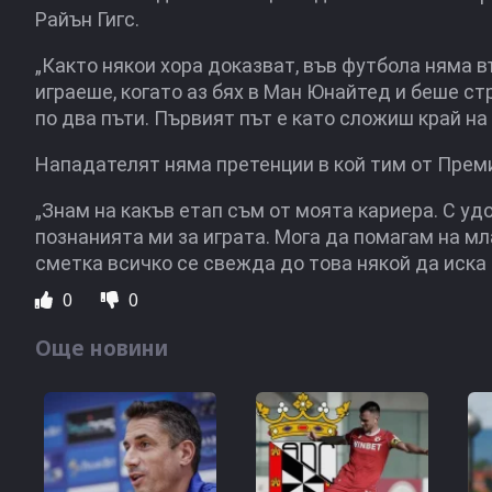
Райън Гигс.
„Както някои хора доказват, във футбола няма в
играеше, когато аз бях в Ман Юнайтед и беше ст
по два пъти. Първият път е като сложиш край на
Нападателят няма претенции в кой тим от Прем
„Знам на какъв етап съм от моята кариера. С удо
познанията ми за играта. Мога да помагам на мл
сметка всичко се свежда до това някой да иска д
0
0
Още новини