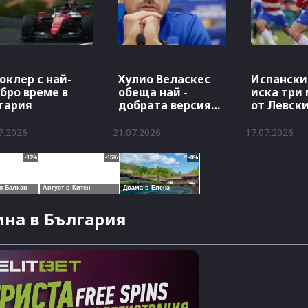
оклер с най-
Хулио Веласкес
Испански
бро време в
обеща най -
иска три
гария
добрата версия
от Левск
на Левски
7.2026
21.07.2026
17.07.2026
на в България