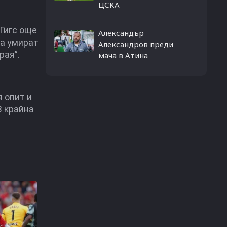
ЦСКА
 Гигс още
Александър
та умират
Александров преди
рая”.
мача в Атина
я опит и
В крайна