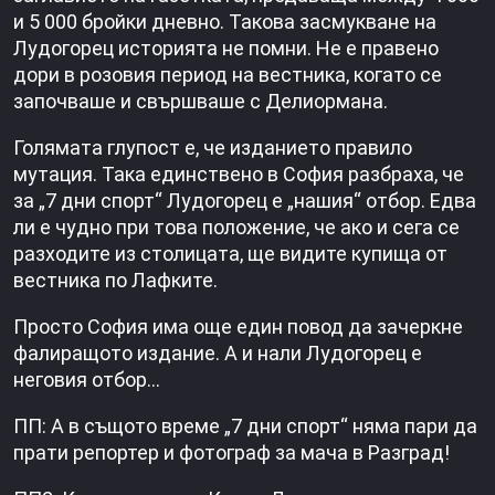
и 5 000 бройки дневно. Такова засмукване на
Лудогорец историята не помни. Не е правено
дори в розовия период на вестника, когато се
започваше и свършваше с Делиормана.
Голямата глупост е, че изданието правило
мутация. Така единствено в София разбраха, че
за „7 дни спорт“ Лудогорец е „нашия“ отбор. Едва
ли е чудно при това положение, че ако и сега се
разходите из столицата, ще видите купища от
вестника по Лафките.
Просто София има още един повод да зачеркне
фалиращото издание. А и нали Лудогорец е
неговия отбор…
ПП: А в същото време „7 дни спорт“ няма пари да
прати репортер и фотограф за мача в Разград!