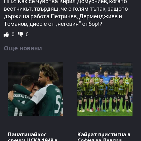
ПП2: Как се чувства Кирил Домусчиев, когато
вестникът, твърдящ, че е голям тъпак, защото
държи на работа Петричев, Дерменджиев и
Томанов, днес е от „неговия“ отбор!?
0
0
Още новини
Панатинайкос
Кайрат пристигна в
срещу ЦСКА 1948 в
София за Левски