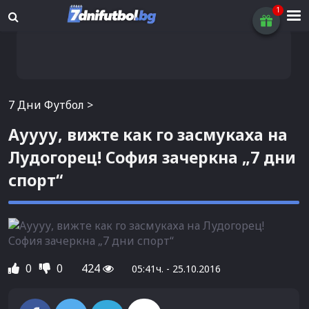
7 Дни Футбол
>
Ауууу, вижте как го засмукаха на
Лудогорец! София зачеркна „7 дни
спорт“
0
0
424
05:41ч. - 25.10.2016