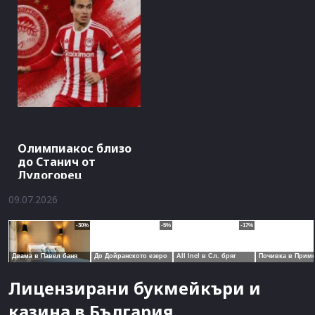
Олимпиакос близо
до Станич от
Лудогорец
09.07.2026
Лицензирани букмейкъри и
казина в България