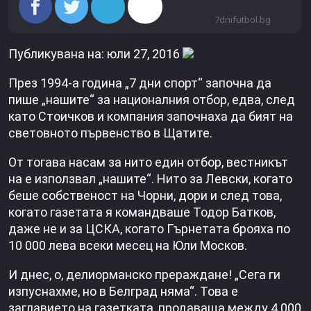
7dnifutbol.bg
Публикувана на: юли 27, 2016
През 1994-а година „7 дни спорт“ започна да
пише „нашите“ за националния отбор, едва, след
като Стоичков и компания започнаха да бият на
световното първенство в Щатите.
От тогава насам за нито един отбор, вестникът
на е използвал „нашите“. Нито за Левски, когато
беше собственост на Чорни, дори и след това,
когато газетата я командваше Тодор Батков,
даже не и за ЦСКА, когато Гърнетата брояха по
10 000 лева всеки месец на Юли Москов.
И днес, о, делиорманско прераждане! „Сега ги
изпуснахме, но в Белград няма“. Това е
заглавието на газетката, продаваща между 4 000