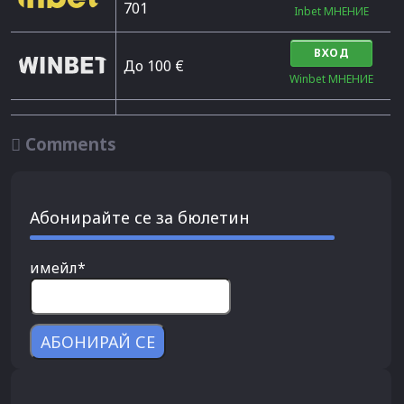
701
Inbet МНЕНИЕ
ВХОД
До 100 €
Winbet МНЕНИЕ

Comments
Абонирайте се за бюлетин
имейл*