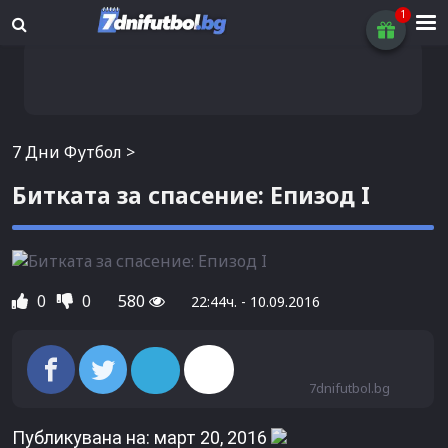
7 Дни Футбол
>
Битката за спасение: Епизод I
0
0
580
22:44ч. - 10.09.2016
7dnifutbol.bg
Публикувана на: март 20, 2016