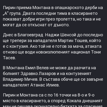
Пирин приема Монтана в опашкарското дерби на
„А“ група. Двата последни тима в класирането
показват добри игри през пролетта, но така и не
могат да се откъснат от дъното.
Днес в Благоевград Наджи Шенсой до последно
ще трепери за нападателя Мартин Тошев, който
е с контузия. Ако той не е готов за мача, атаката
отново ще води новоизлюпеният национал Тони
Тасев.
В Монтана Емил Велев не може да разчита на
болният Здравко Лазаров и на контузеният
Владимир Мичев. В състава обаче ще се завърне
нападателят Атанас Илиев.
Пирин и Монтана са с по 16 точки на 8-о и 9-о
място в класирането, а според Кокала днешният
мач не решава окончателно битката за спасения,